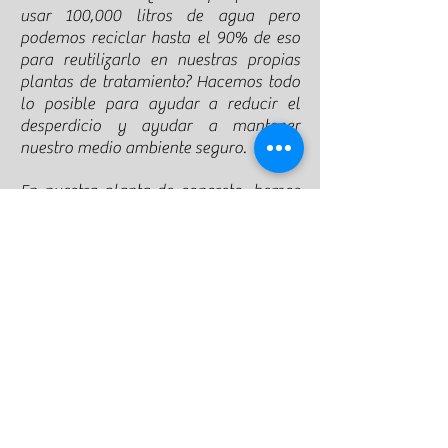
usar 100,000 litros de agua pero
podemos reciclar hasta el 90% de eso
para reutilizarlo en nuestras propias
plantas de tratamiento? Hacemos todo
lo posible para ayudar a reducir el
desperdicio y ayudar a mantener
nuestro medio ambiente seguro.
En nuestra planta de concreto, hemos
fabricado centros comerciales,
estacionamientos y muchas otras
estructuras. Permítanos ayudarlo a
decidir cuál es el mejor tipo de mortero
y concreto para usar con el suyo.
Estamos felices de trabajar contigo.
Llame al
91-646-16-25
para hablar con
nosotros y obtener más información
sobre lo que necesita saber para
trabajar con nosotros en el futuro.
Juntos, podemos crear algunas nuevas